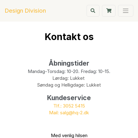
Design Division
Kontakt os
Søg
Åbningstider
Mandag-Torsdag: 10-20. Fredag: 10-15.
Forside
Lørdag: Lukket
Søndag og Helligdage: Lukket
NYHED
Kundeservice
Produkter
Tlf.: 3052 5415
Mail: salg@hq-2.dk
Tidligere
udgivelser
Med venlig hilsen