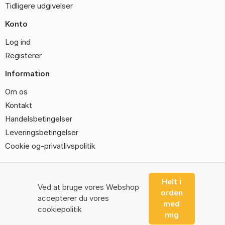
Tidligere udgivelser
Konto
Log ind
Registerer
Information
Om os
Kontakt
Handelsbetingelser
Leveringsbetingelser
Cookie og-privatlivspolitik
Helt i
Ved at bruge vores Webshop
orden
© 2026 Design Division
accepterer du vores
med
Email: dennis@hq2.dk
CVR: 19396940
cookiepolitik
Konto
mig